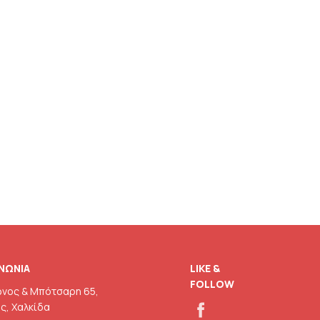
ΙΝΩΝΙΑ
LIKE &
FOLLOW
νος & Mπότσαρη 65,
ς, Χαλκίδα
fb