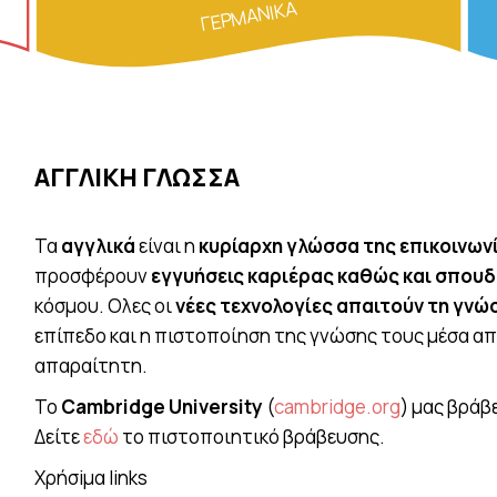
ΓΕΡΜΑΝΙΚΑ
ΑΓΓΛΙΚΗ ΓΛΩΣΣΑ
Τα
αγγλικά
είναι η
κυρίαρχη γλώσσα της επικοινων
προσφέρουν
εγγυήσεις καριέρας καθώς και σπου
κόσμου. Ολες οι
νέες τεχνολογίες απαιτούν τη γνώ
επίπεδο και η πιστοποίηση της γνώσης τους μέσα α
απαραίτητη.
Το
Cambridge University
(
cambridge.org
) μας βράβ
Δείτε
εδώ
το πιστοποιητικό βράβευσης.
Χρήσiμα links