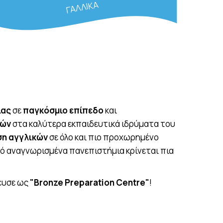
ΓΑΛΛΙΚΑ
ίας
σε
παγκόσμιο επίπεδο
και
δών
στα καλύτερα εκπαιδευτικά ιδρύματα του
ση αγγλικών
σε όλο και πιο προχωρημένο
πό αναγνωρισμένα πανεπιστήμια κρίνεται πια
ευσε ως
"Bronze Preparation Centre"
!