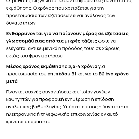
Οι μαθητές ως γνωστό, έχουν διαφορετικές δυνατότητες
εκμάθησης. Ο χρόνος που χρειάζεται για την
προετοιμασία των εξετάσεων είναι ανάλογος των
δυνατοτήτων.
Ενθαρρύνονται για να παίρνουν μέρος σε εξετάσεις
γλωσσομάθειας από τις μικρές τάξεις
ώστε να
ελέγχεται αντικειμενικά η πρόοδος τους σε χώρους
εκτός του φροντιστήριου.
Μέσος χρόνος εκμάθησης 3,5-4 χρόνια
για
προετοιμασία του
επιπέδου Β1
και για το
Β2 ένα χρόνο
μετά
.
Γίνονται συχνές συναντήσεις κατ΄ιδίαν γονέων-
καθηγητών για προφορική ενημέρωση ή επίδοση
αναλυτικής βαθμολογίας. Υπάρχει επίσης η δυνατότητα
ηλεκτρονικής ή τηλεφωνικής επικοινωνίας αν αυτό
κρίνεται απαραίτητο.